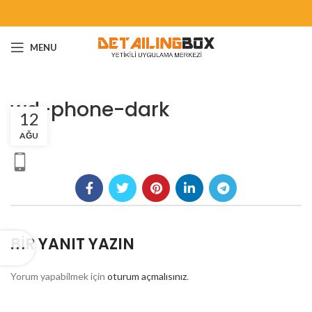
MENU
wd-phone-dark
12
AĞU
BIR YANIT YAZIN
Yorum yapabilmek için
oturum açmalısınız
.