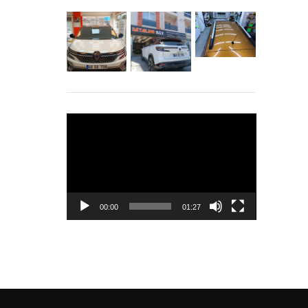
Video
oynatıcı
00:00
01:27