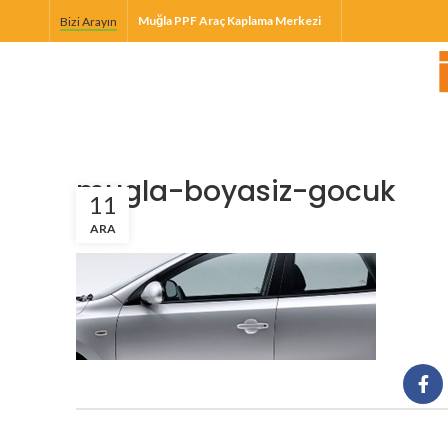
Muğla PPF Araç Kaplama Merkezi
Bizi Arayın
mugla-boyasiz-gocuk
11
ARA