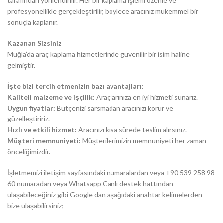
tarafından yönlendirilir. Her bir kaplama işlemi özenle ve
profesyonellikle gerçekleştirilir, böylece aracınız mükemmel bir
sonuçla kaplanır.
Kazanan Sizsiniz
Muğla’da araç kaplama hizmetlerinde güvenilir bir isim haline
gelmiştir.
İşte bizi tercih etmenizin bazı avantajları:
Kaliteli malzeme ve işçilik:
Araçlarınıza en iyi hizmeti sunarız.
Uygun fiyatlar:
Bütçenizi sarsmadan aracınızı korur ve
güzelleştiririz.
Hızlı ve etkili hizmet:
Aracınızı kısa sürede teslim alırsınız.
Müşteri memnuniyeti:
Müşterilerimizin memnuniyeti her zaman
önceliğimizdir.
İşletmemizi iletişim sayfasındaki numaralardan veya +90 539 258 98
60 numaradan veya Whatsapp Canlı destek hattından
ulaşabileceğiniz gibi Google dan aşağıdaki anahtar kelimelerden
bize ulaşabilirsiniz;