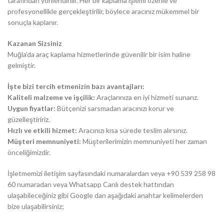
tarafından yönlendirilir. Her bir kaplama işlemi özenle ve
profesyonellikle gerçekleştirilir, böylece aracınız mükemmel bir
sonuçla kaplanır.
Kazanan Sizsiniz
Muğla’da araç kaplama hizmetlerinde güvenilir bir isim haline
gelmiştir.
İşte bizi tercih etmenizin bazı avantajları:
Kaliteli malzeme ve işçilik:
Araçlarınıza en iyi hizmeti sunarız.
Uygun fiyatlar:
Bütçenizi sarsmadan aracınızı korur ve
güzelleştiririz.
Hızlı ve etkili hizmet:
Aracınızı kısa sürede teslim alırsınız.
Müşteri memnuniyeti:
Müşterilerimizin memnuniyeti her zaman
önceliğimizdir.
İşletmemizi iletişim sayfasındaki numaralardan veya +90 539 258 98
60 numaradan veya Whatsapp Canlı destek hattından
ulaşabileceğiniz gibi Google dan aşağıdaki anahtar kelimelerden
bize ulaşabilirsiniz;