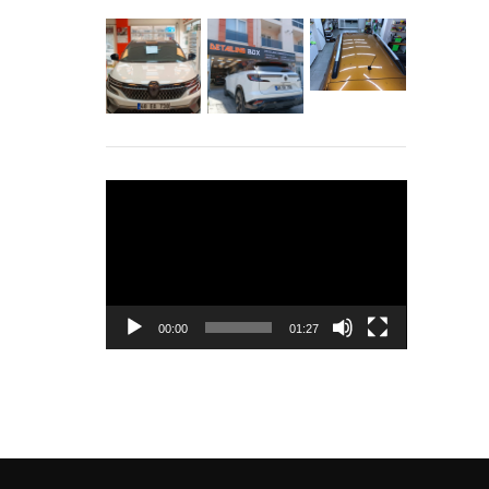
Video
oynatıcı
00:00
01:27