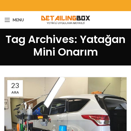
MENU
Tag Archives: Yatağan
Mini Onarım
23
ARA