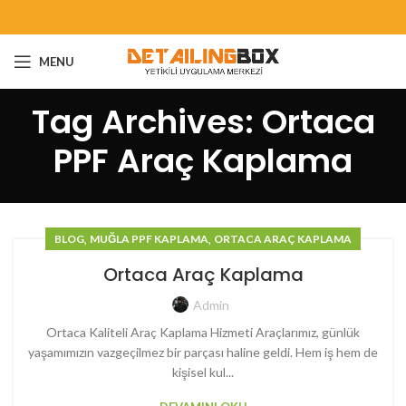
MENU
Tag Archives: Ortaca
PPF Araç Kaplama
,
,
BLOG
MUĞLA PPF KAPLAMA
ORTACA ARAÇ KAPLAMA
Ortaca Araç Kaplama
Admin
Ortaca Kaliteli Araç Kaplama Hizmeti Araçlarımız, günlük
yaşamımızın vazgeçilmez bir parçası haline geldi. Hem iş hem de
kişisel kul...