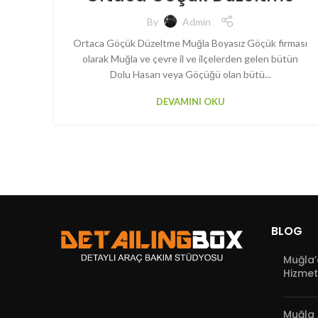
By
Admin
Ortaca Göçük Düzeltme Muğla Boyasız Göçük firması
olarak Muğla ve çevre il ve ilçelerden gelen bütün
Dolu Hasarı veya Göçüğü olan bütü...
DEVAMINI OKU
BLOG
Muğla’
Hizmet
Muğla