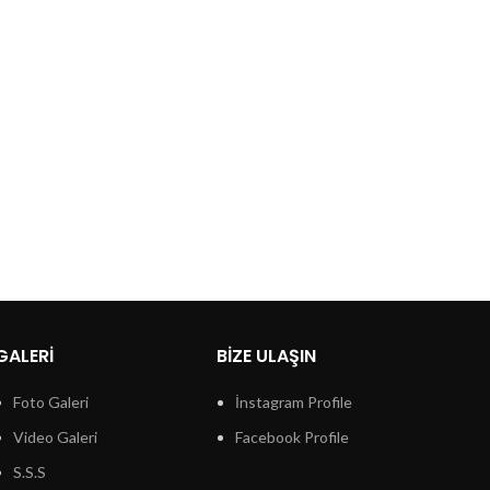
GALERI
BIZE ULAŞIN
Foto Galeri
İnstagram Profile
Video Galeri
Facebook Profile
S.S.S