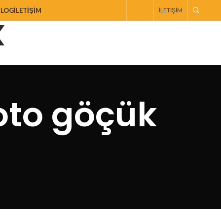
BLOG
İLETIŞIM
İLETIŞIM
oto göçük