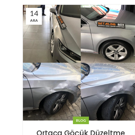
14
ARA
BLOG
Ortaca Göçük Düzeltme