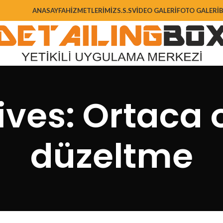
ANASAYFA
HIZMETLERIMIZ
S.S.S
VIDEO GALERI
FOTO GALERI
ives: Ortaca 
düzeltme