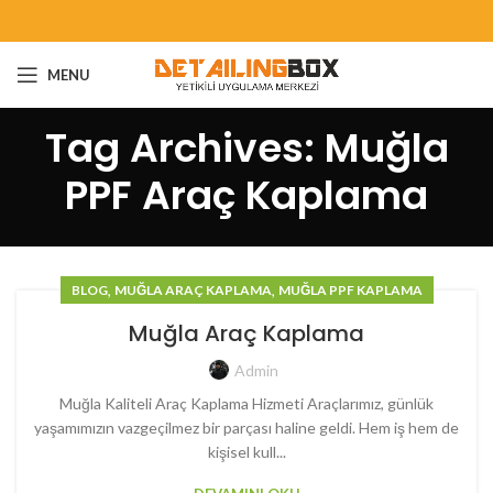
MENU
Tag Archives: Muğla
PPF Araç Kaplama
,
,
BLOG
MUĞLA ARAÇ KAPLAMA
MUĞLA PPF KAPLAMA
Muğla Araç Kaplama
Admin
Muğla Kaliteli Araç Kaplama Hizmeti Araçlarımız, günlük
yaşamımızın vazgeçilmez bir parçası haline geldi. Hem iş hem de
kişisel kull...