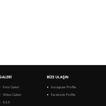
GALERI
BIZE ULAŞIN
Foto Galeri
İnstagram Profile
Video Galeri
Facebook Profile
S.S.S