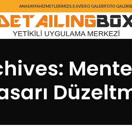
ANASAYFA
HIZMETLERIMIZ
S.S.S
VIDEO GALERI
FOTO GALERI
chives: Mente
asarı Düzelt