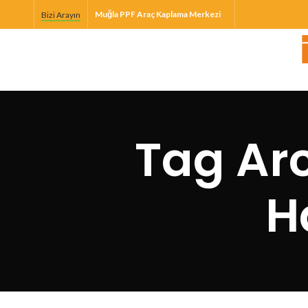
Muğla PPF Araç Kaplama Merkezi
Bizi Arayın
Tag Ar
H