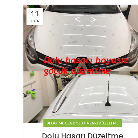
11
OCA
,
BLOG
MUĞLA DOLU HASARI DÜZELTME
Dolu Hasarı Düzeltme