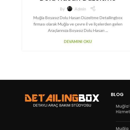
By
Admin
Muğla Boyasız Dolu Hasarı Düzeltme Detailingbox
firması olarak Muğla ve çevre il ve ilçelerden gelen
Araçlarınıza Boyasız Dolu Hasarı ...
DEVAMINI OKU
BLOG
Muğla’
Hizmet
Muğla