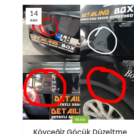
14
ARA
BLOG
Köyceğiz Göçük Düzeltme