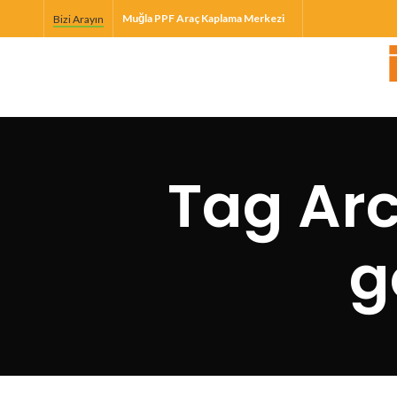
Muğla PPF Araç Kaplama Merkezi
Bizi Arayın
Tag Arc
g