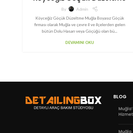
By
Admin
Köyceğiz Göçük Düzeltme Muğla Boyasız Göçük
firması olarak Muğla ve çevre il ve ilçelerden gelen
bütün Dolu Hasarı veya Göçüğü olan bü...
DEVAMINI OKU
BLOG
Muğla’
Hizmet
Muğla