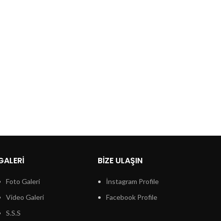
GALERI
BIZE ULAŞIN
Foto Galeri
İnstagram Profile
Video Galeri
Facebook Profile
S.S.S