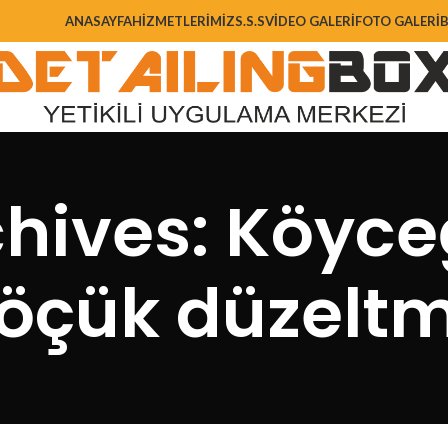
ANASAYFA
HIZMETLERIMIZ
S.S.S
VIDEO GALERI
FOTO GALERI
hives: Köyce
öçük düzelt