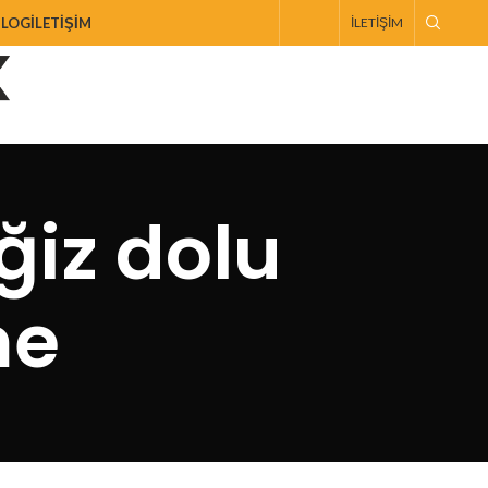
BLOG
İLETIŞIM
İLETIŞIM
ğiz dolu
me