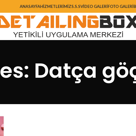
ANASAYFA
HIZMETLERIMIZ
S.S.S
VIDEO GALERI
FOTO GALERI
ves: Datça gö