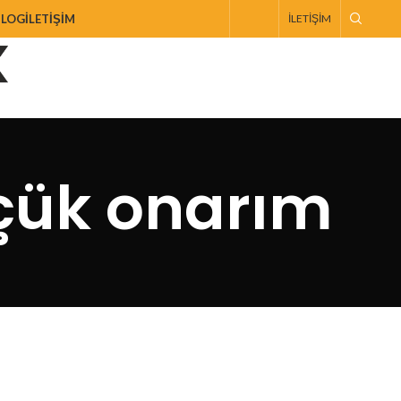
BLOG
İLETIŞIM
İLETIŞIM
çük onarım