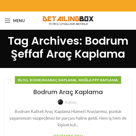
MENU
Tag Archives: Bodrum
Şeffaf Araç Kaplama
,
,
BLOG
BODRUM ARAÇ KAPLAMA
MUĞLA PPF KAPLAMA
Bodrum Araç Kaplama
Admin
Bodrum Kaliteli Araç Kaplama Hizmeti Araçlarımız, günlük
yaşamımızın vazgeçilmez bir parçası haline geldi. Hem iş hem de
kişisel kul...